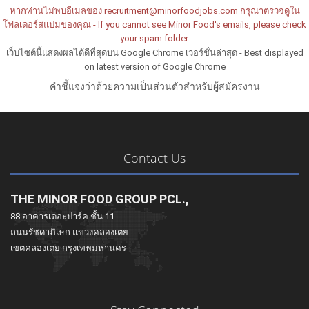
หากท่านไม่พบอีเมลของ
recruitment@minorfoodjobs.com
กรุณาตรวจดูใน
โฟลเดอร์สแปมของคุณ - If you cannot see Minor Food's emails, please check
your spam folder.
เว็บไซต์นี้แสดงผลได้ดีที่สุดบน Google Chrome เวอร์ชั่นล่าสุด - Best displayed
on latest version of Google Chrome
คำชี้แจงว่าด้วยความเป็นส่วนตัวสำหรับผู้สมัครงาน
Contact Us
THE MINOR FOOD GROUP PCL.,
88 อาคารเดอะปาร์ค ชั้น 11
ถนนรัชดาภิเษก แขวงคลองเตย
เขตคลองเตย กรุงเทพมหานคร